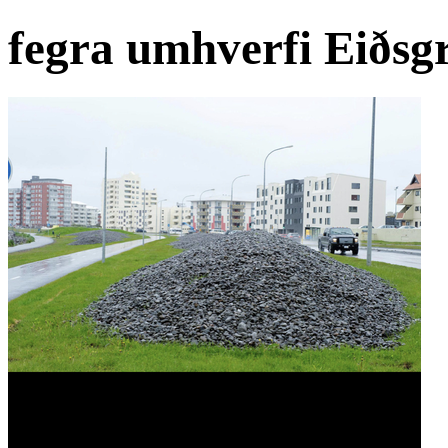
fegra umhverfi Eiðsg