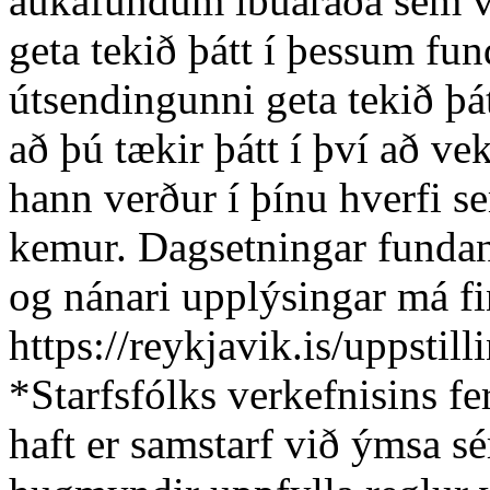
aukafundum íbúaráða sem ve
geta tekið þátt í þessum fu
útsendingunni geta tekið þá
að þú tækir þátt í því að ve
hann verður í þínu hverfi 
kemur. Dagsetningar fundan
og nánari upplýsingar má fi
https://reykjavik.is/uppstill
*Starfsfólks verkefnisins f
haft er samstarf við ýmsa s