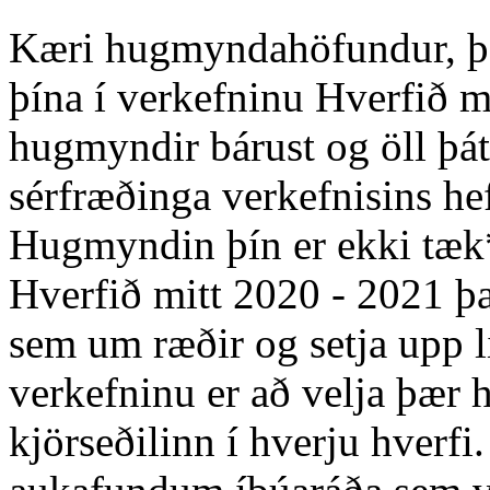
Kæri hugmyndahöfundur, þak
þína í verkefninu Hverfið m
hugmyndir bárust og öll þá
sérfræðinga verkefnisins he
Hugmyndin þín er ekki tæk*
Hverfið mitt 2020 - 2021 þa
sem um ræðir og setja upp l
verkefninu er að velja þær 
kjörseðilinn í hverju hverfi