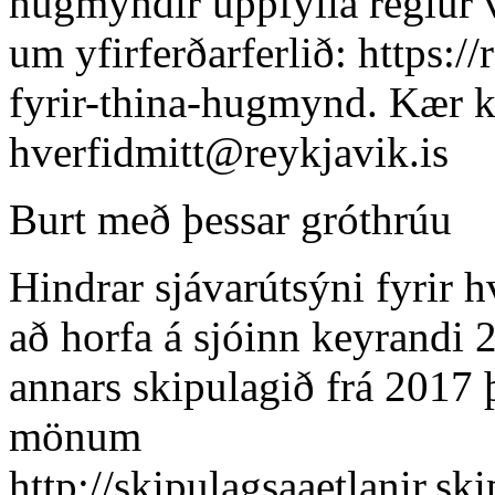
hugmyndir uppfylla reglur v
um yfirferðarferlið: https:/
fyrir-thina-hugmynd. Kær k
hverfidmitt@reykjavik.is
Burt með þessar gróthrúu
Hindrar sjávarútsýni fyrir 
að horfa á sjóinn keyrandi 
annars skipulagið frá 2017 
mönum
http://skipulagsaaetlanir.s