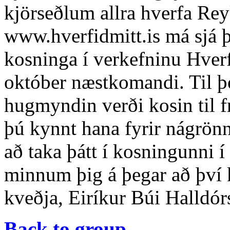
kjörseðlum allra hverfa Rey
www.hverfidmitt.is má sjá 
kosninga í verkefninu Hverf
október næstkomandi. Til þe
hugmyndin verði kosin til
þú kynnt hana fyrir nágrön
að taka þátt í kosningunni 
minnum þig á þegar að því 
kveðja, Eiríkur Búi Halldó
Back to group