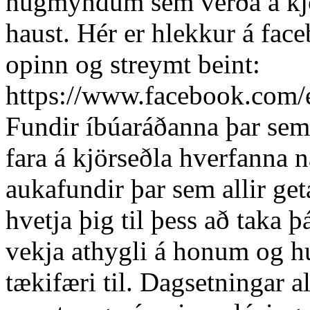
hugmyndum sem verða á kjör
haust. Hér er hlekkur á fac
opinn og streymt beint:
https://www.facebook.com
Fundir íbúaráðanna þar sem
fara á kjörseðla hverfanna 
aukafundir þar sem allir get
hvetja þig til þess að taka þ
vekja athygli á honum og h
tækifæri til. Dagsetningar 