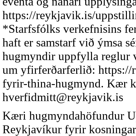
eventa og nánari upplýsinga
https://reykjavik.is/uppstill
*Starfsfólks verkefnisins f
haft er samstarf við ýmsa s
hugmyndir uppfylla reglur v
um yfirferðarferlið: https:/
fyrir-thina-hugmynd. Kær k
hverfidmitt@reykjavik.is
Kæri hugmyndahöfundur Upp
Reykjavíkur fyrir kosninga