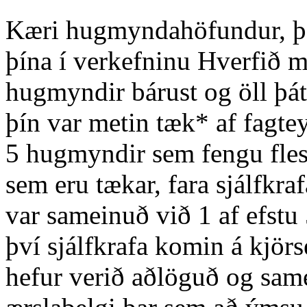
Kæri hugmyndahöfundur, þak
þína í verkefninu Hverfið m
hugmyndir bárust og öll þá
þín var metin tæk* af fagte
5 hugmyndir sem fengu flest
sem eru tækar, fara sjálfkr
var sameinuð við 1 af efst
því sjálfkrafa komin á kjör
hefur verið aðlöguð og sa