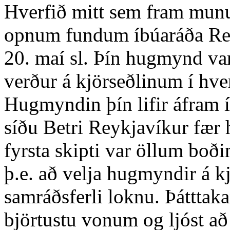
Hverfið mitt sem fram munu 
opnum fundum íbúaráða Reyk
20. maí sl. Þín hugmynd v
verður á kjörseðlinum í hve
Hugmyndin þín lifir áfram
síðu Betri Reykjavíkur fær
fyrsta skipti var öllum boðin
þ.e. að velja hugmyndir á kj
samráðsferli loknu. Þátttaka
björtustu vonum og ljóst a