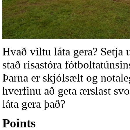
Hvað viltu láta gera? Setja
stað risastóra fótboltatúnsin
Þarna er skjólsælt og notale
hverfinu að geta ærslast svo
láta gera það?
Points