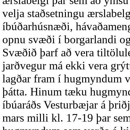
ærslabelgi þar sem að ýmsu 
velja staðsetningu ærslabelgj
íbúðarhúsnæði, hávaðamengu
opnu svæði í borgarlandi og
Svæðið þarf að vera tiltölule
jarðvegur má ekki vera grýt
lagðar fram í hugmyndum ve
þátta. Hinum tæku hugmyndu
íbúaráðs Vesturbæjar á þri
mars milli kl. 17-19 þar se