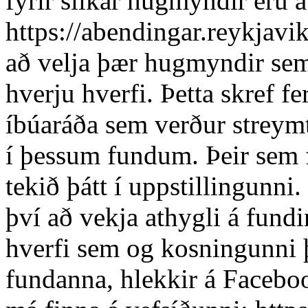
fyrir slíkar hugmyndir eru 
https://abendingar.reykjavik
að velja þær hugmyndir sem 
hverju hverfi. Þetta skref
íbúaráða sem verður streymt
í þessum fundum. Þeir sem 
tekið þátt í uppstillingunni
því að vekja athygli á fund
hverfi sem og kosningunni 
fundanna, hlekkir á Facebo