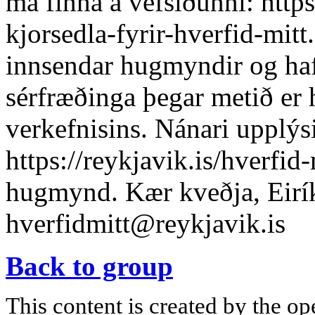
má finna á vefsíðunni: https
kjorsedla-fyrir-hverfid-mitt.
innsendar hugmyndir og haf
sérfræðinga þegar metið er 
verkefnisins. Nánari upplýsi
https://reykjavik.is/hverfid-
hugmynd. Kær kveðja, Eirí
hverfidmitt@reykjavik.is
Back to group
This content is created by the op