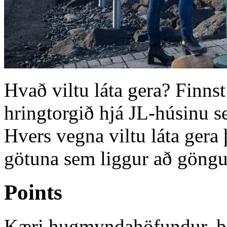
Hvað viltu láta gera? Finnst
hringtorgið hjá JL-húsinu se
Hvers vegna viltu láta gera 
götuna sem liggur að göng
Points
Kæri hugmyndahöfundur, þak