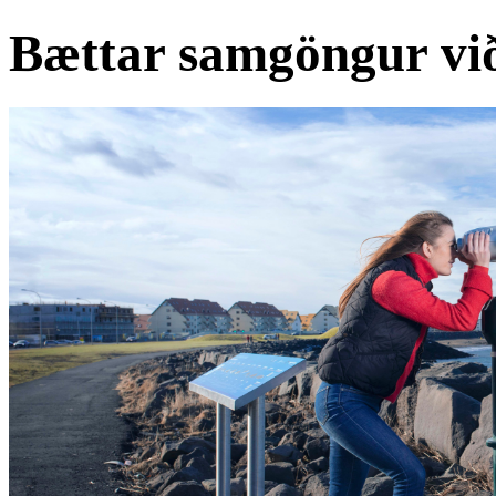
Bættar samgöngur við