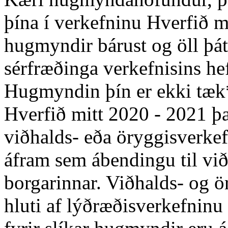
þína í verkefninu Hverfið m
hugmyndir bárust og öll þá
sérfræðinga verkefnisins he
Hugmyndin þín er ekki tæk*
Hverfið mitt 2020 - 2021 þ
viðhalds- eða öryggisverk
áfram sem ábendingu til vi
borgarinnar. Viðhalds- og ö
hluti af lýðræðisverkefninu