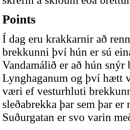
Points
Í dag eru krakkarnir að renn
brekkunni því hún er sú ein
Vandamálið er að hún snýr 
Lynghaganum og því hætt vi
væri ef vesturhluti brekku
sleðabrekka þar sem þar er n
Suðurgatan er svo varin me