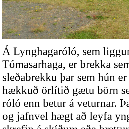
Á Lynghagaróló, sem liggur
Tómasarhaga, er brekka sem
sleðabrekku þar sem hún er
hækkuð örlítið gætu börn s
róló enn betur á veturnar. Þ
og jafnvel hægt að leyfa yn
skrefin á skíðum eða brettu