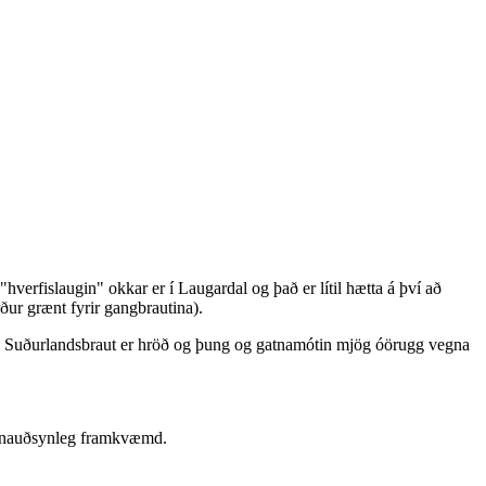
hverfislaugin" okkar er í Laugardal og það er lítil hætta á því að
ður grænt fyrir gangbrautina).
 um Suðurlandsbraut er hröð og þung og gatnamótin mjög óörugg vegna
 er nauðsynleg framkvæmd.