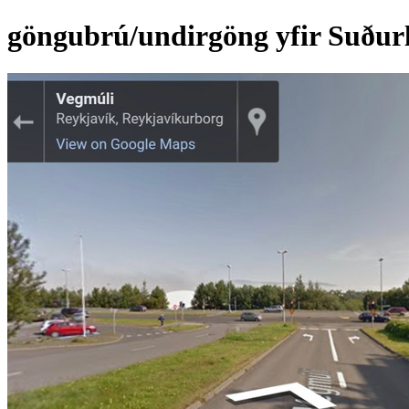
göngubrú/undirgöng yfir Suður