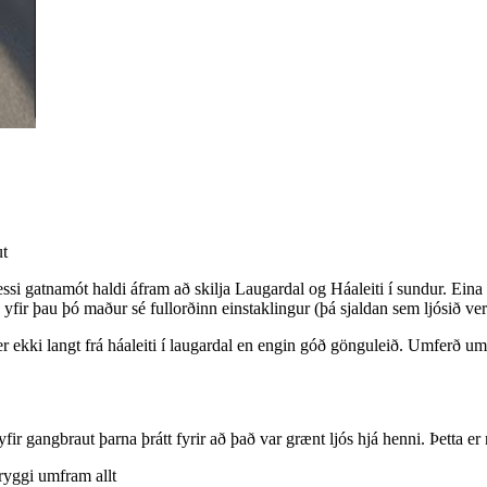
ut
i gatnamót haldi áfram að skilja Laugardal og Háaleiti í sundur. Eina "
yfir þau þó maður sé fullorðinn einstaklingur (þá sjaldan sem ljósið ver
 er ekki langt frá háaleiti í laugardal en engin góð gönguleið. Umferð
yfir gangbraut þarna þrátt fyrir að það var grænt ljós hjá henni. Þetta
ryggi umfram allt