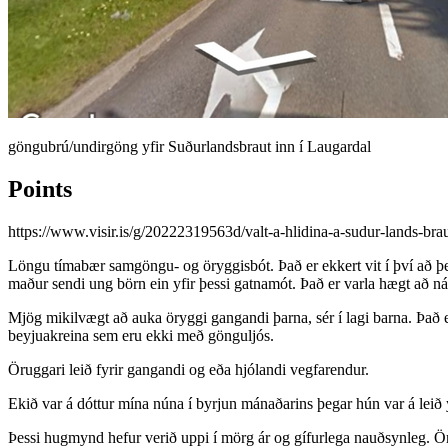
göngubrú/undirgöng yfir Suðurlandsbraut inn í Laugardal
Points
https://www.visir.is/g/20222319563d/valt-a-hlidina-a-sudur-lands-bra
Löngu tímabær samgöngu- og öryggisbót. Það er ekkert vit í því að þess
maður sendi ung börn ein yfir þessi gatnamót. Það er varla hægt að ná 
Mjög mikilvægt að auka öryggi gangandi þarna, sér í lagi barna. Það
beyjuakreina sem eru ekki með gönguljós.
Öruggari leið fyrir gangandi og eða hjólandi vegfarendur.
Ekið var á dóttur mína núna í byrjun mánaðarins þegar hún var á leið 
Þessi hugmynd hefur verið uppi í mörg ár og gífurlega nauðsynleg. Ö