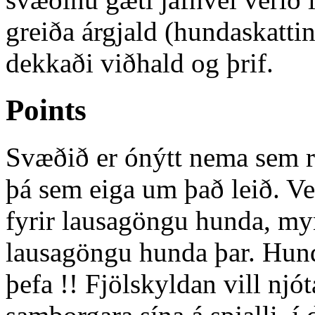
greiða árgjald (hundaskattin
dekkaði viðhald og þrif.
Points
Svæðið er ónýtt nema sem ru
þá sem eiga um það leið. Ve
fyrir lausagöngu hunda, my
lausagöngu hunda þar. Hunda
þefa !! Fjölskyldan vill njót