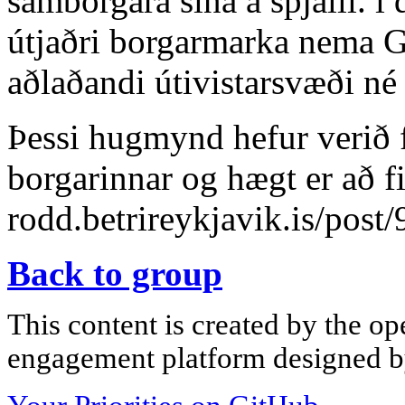
samborgara sína á spjalli. í
útjaðri borgarmarka nema G
aðlaðandi útivistarsvæði né 
Þessi hugmynd hefur verið 
borgarinnar og hægt er að fi
rodd.betrireykjavik.is/post
Back to group
This content is created by the op
engagement platform designed by