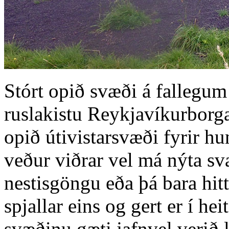
Stórt opið svæði á fallegum 
ruslakistu Reykjavíkurborgar
opið útivistarsvæði fyrir hu
veður viðrar vel má nýta sv
nestisgöngu eða þá bara hit
spjallar eins og gert er í h
svæðinu gæti jafnvel verið 