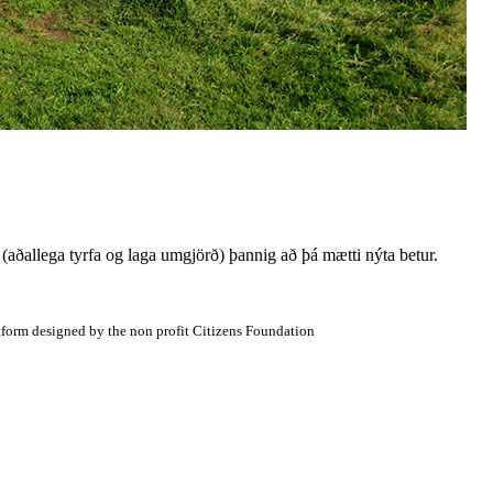
a (aðallega tyrfa og laga umgjörð) þannig að þá mætti nýta betur.
atform designed by the non profit Citizens Foundation