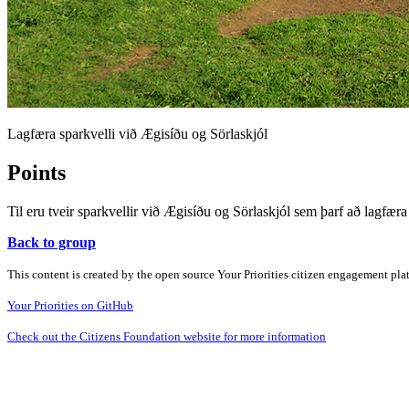
Lagfæra sparkvelli við Ægisíðu og Sörlaskjól
Points
Til eru tveir sparkvellir við Ægisíðu og Sörlaskjól sem þarf að lagfær
Back to group
This content is created by the open source Your Priorities citizen engagement pl
Your Priorities on GitHub
Check out the Citizens Foundation website for more information