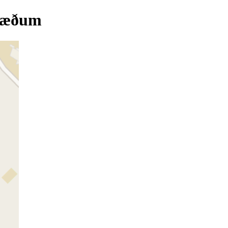
stæðum