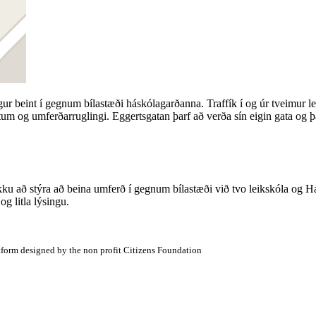
ngur beint í gegnum bílastæði háskólagarðanna. Traffík í og úr tveimu
stum og umferðarruglingi. Eggertsgatan þarf að verða sín eigin gata og þ
ukku að stýra að beina umferð í gegnum bílastæði við tvo leikskóla og
g litla lýsingu.
atform designed by the non profit Citizens Foundation