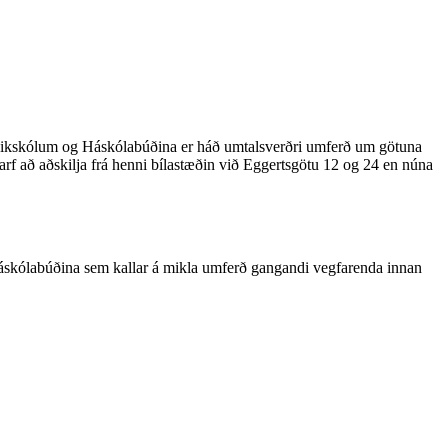
r leikskólum og Háskólabúðina er háð umtalsverðri umferð um götuna
arf að aðskilja frá henni bílastæðin við Eggertsgötu 12 og 24 en núna
 Háskólabúðina sem kallar á mikla umferð gangandi vegfarenda innan