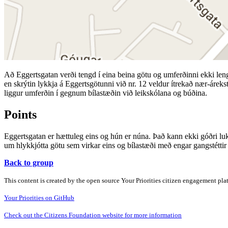
Að Eggertsgatan verði tengd í eina beina götu og umferðinni ekki le
en skrýtin lykkja á Eggertsgötunni við nr. 12 veldur ítrekað nær-árek
liggur umferðin í gegnum bílastæðin við leikskólana og búðina.
Points
Eggertsgatan er hættuleg eins og hún er núna. Það kann ekki góðri l
um hlykkjótta götu sem virkar eins og bílastæði með engar gangstéttir o
Back to group
This content is created by the open source Your Priorities citizen engagement pl
Your Priorities on GitHub
Check out the Citizens Foundation website for more information