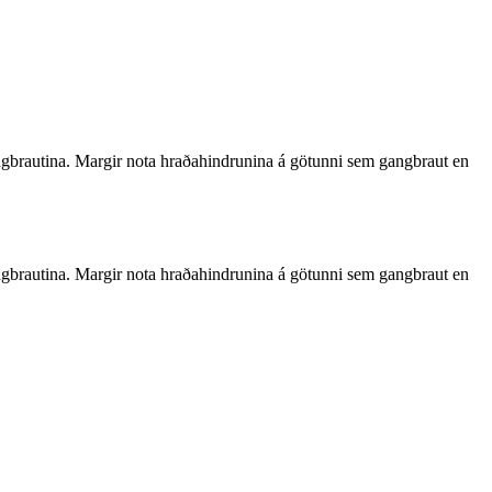
ingbrautina. Margir nota hraðahindrunina á götunni sem gangbraut en
ingbrautina. Margir nota hraðahindrunina á götunni sem gangbraut en