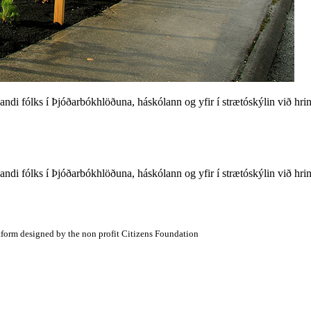
andi fólks í Þjóðarbókhlöðuna, háskólann og yfir í strætóskýlin við hr
andi fólks í Þjóðarbókhlöðuna, háskólann og yfir í strætóskýlin við hr
atform designed by the non profit Citizens Foundation