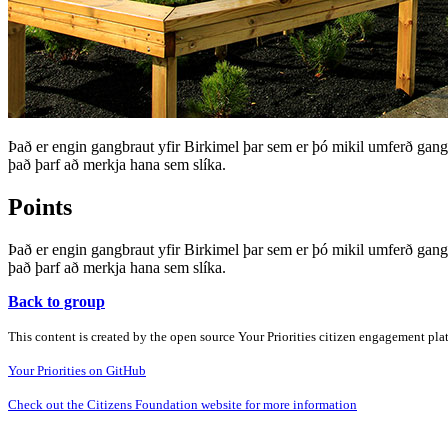
Það er engin gangbraut yfir Birkimel þar sem er þó mikil umferð gang
það þarf að merkja hana sem slíka.
Points
Það er engin gangbraut yfir Birkimel þar sem er þó mikil umferð gang
það þarf að merkja hana sem slíka.
Back to group
This content is created by the open source Your Priorities citizen engagement pl
Your Priorities on GitHub
Check out the Citizens Foundation website for more information