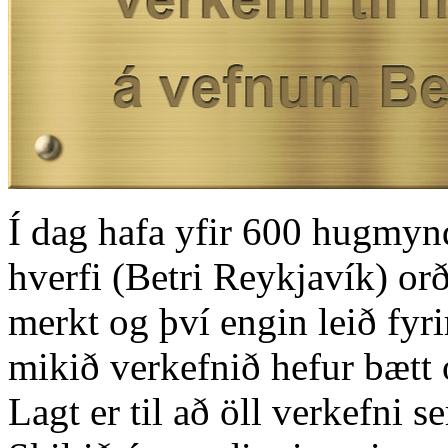
Í dag hafa yfir 600 hugmynd
hverfi (Betri Reykjavík) orð
merkt og því engin leið fyri
mikið verkefnið hefur bætt
Lagt er til að öll verkefni 