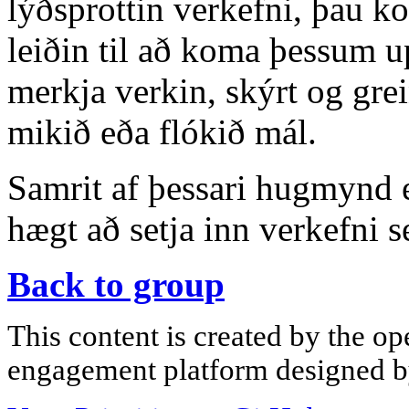
lýðsprottin verkefni, þau k
leiðin til að koma þessum 
merkja verkin, skýrt og grei
mikið eða flókið mál.
Samrit af þessari hugmynd er
hægt að setja inn verkefni s
Back to group
This content is created by the op
engagement platform designed by