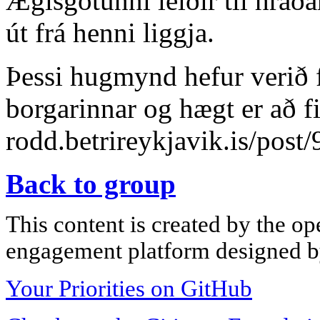
Ægisgötunni leiðir til hra
út frá henni liggja.
Þessi hugmynd hefur verið 
borgarinnar og hægt er að fi
rodd.betrireykjavik.is/post
Back to group
This content is created by the op
engagement platform designed by
Your Priorities on GitHub