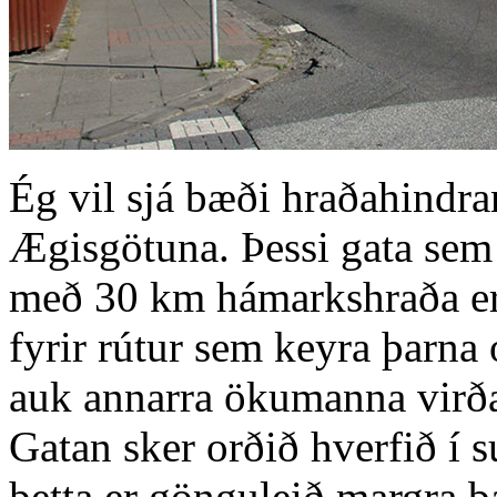
Ég vil sjá bæði hraðahindra
Ægisgötuna. Þessi gata sem 
með 30 km hámarkshraða er
fyrir rútur sem keyra þarna 
auk annarra ökumanna virða
Gatan sker orðið hverfið í s
þetta er gönguleið margra b