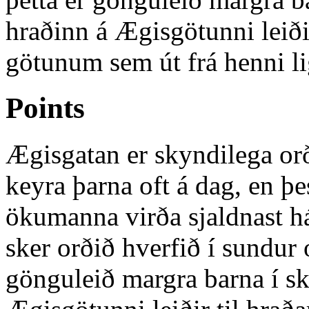
hraðinn á Ægisgötunni leiði
götunum sem út frá henni li
Points
Ægisgatan er skyndilega or
keyra þarna oft á dag, en þe
ökumanna virða sjaldnast 
sker orðið hverfið í sundur o
gönguleið margra barna í sk