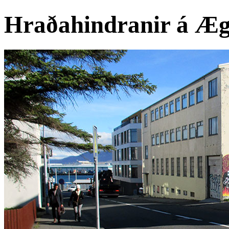
Hraðahindranir á Æg