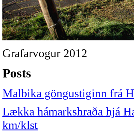
Grafarvogur 2012
Posts
Malbika göngustiginn frá 
Lækka hámarkshraða hjá Ha
km/klst