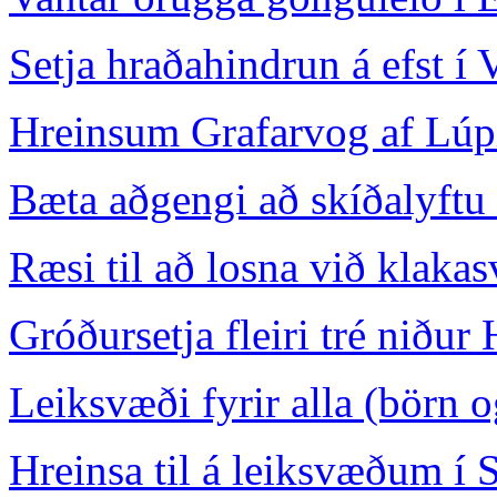
Setja hraðahindrun á efst í 
Hreinsum Grafarvog af Lúp
Bæta aðgengi að skíðalyftu 
Ræsi til að losna við klaka
Gróðursetja fleiri tré niður
Leiksvæði fyrir alla (börn o
Hreinsa til á leiksvæðum í 