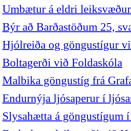
Umbætur á eldri leiksvæðum 
Býr að Barðastöðum 25, svæð
Hjólreiða og göngustígur v
Boltagerði við Foldaskóla
Malbika göngustíg frá Graf
Endurnýja ljósaperur í ljós
Slysahætta á göngustígum í 