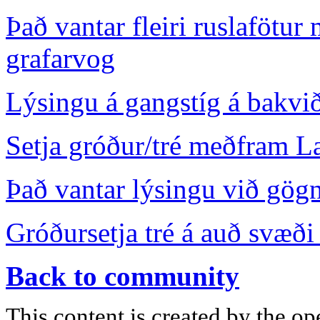
Það vantar fleiri ruslafötu
grafarvog
Lýsingu á gangstíg á bakvi
Setja gróður/tré meðfram L
Það vantar lýsingu við gög
Gróðursetja tré á auð svæði 
Back to community
This content is created by the op