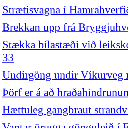
Strætisvagna í Hamrahverfi
Brekkan upp frá Bryggjuhve
Stækka bílastæði við leiks
33
Undirgöng undir Víkurveg m
Þörf er á að hraðahindrunum
Hættuleg gangbraut strandv
Vantar örugga gönguleið í E