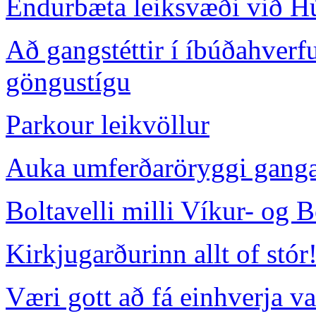
Endurbæta leiksvæði við H
Að gangstéttir í íbúðahver
göngustígu
Parkour leikvöllur
Auka umferðaröryggi gangan
Boltavelli milli Víkur- og 
Kirkjugarðurinn allt of stór
Væri gott að fá einhverja v