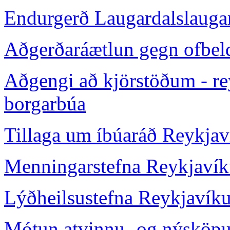
Endurgerð Laugardalslauga
Aðgerðaráætlun gegn ofbel
Aðgengi að kjörstöðum - re
borgarbúa
Tillaga um íbúaráð Reykjav
Menningarstefna Reykjavíku
Lýðheilsustefna Reykjavíku
Mótun atvinnu- og nýsköpun