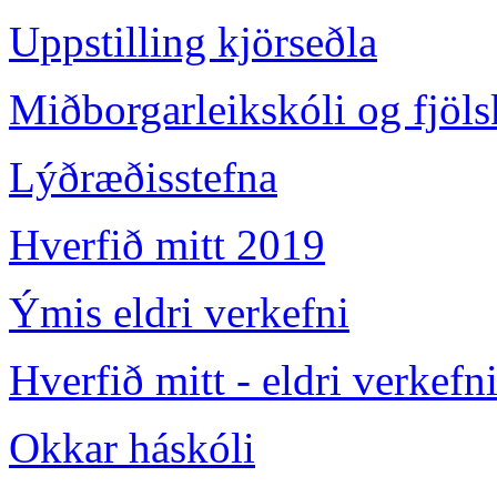
Uppstilling kjörseðla
Miðborgarleikskóli og fjöl
Lýðræðisstefna
Hverfið mitt 2019
Ýmis eldri verkefni
Hverfið mitt - eldri verkefn
Okkar háskóli