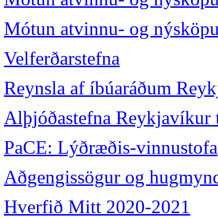
Mótun atvinnu- og nýsköpun
Velferðarstefna
Reynsla af íbúaráðum Reyk
Alþjóðastefna Reykjavíkur t
PaCE: Lýðræðis-vinnustofa
Aðgengissögur og hugmyndi
Hverfið Mitt 2020-2021