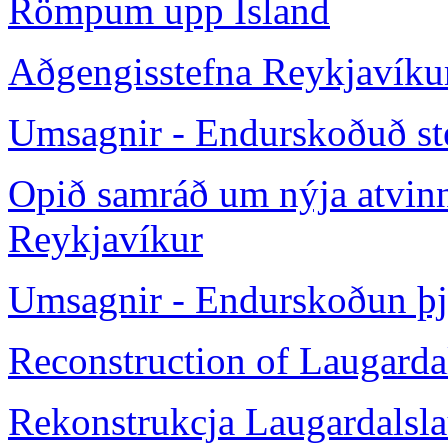
Römpum upp Ísland
Aðgengisstefna Reykjavíku
Umsagnir - Endurskoðuð st
Opið samráð um nýja atvin
Reykjavíkur
Umsagnir - Endurskoðun þj
Reconstruction of Laugarda
Rekonstrukcja Laugardalsl