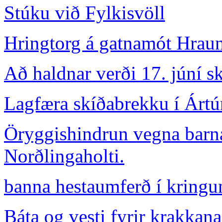
Stúku við Fylkisvöll
Hringtorg á gatnamót Hrau
Að haldnar verði 17. júní 
Lagfæra skíðabrekku í Ártú
Öryggishindrun vegna barn
Norðlingaholti.
banna hestaumferð í kring
Báta og vesti fyrir krakkana