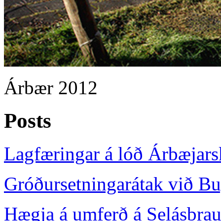
Árbær 2012
Posts
Lagfæringar á lóð Árbæjars
Gróðursetningarátak við Bu
Hægja á umferð á Selásbrau