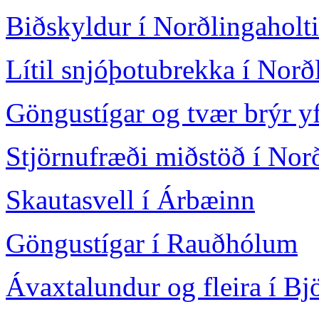
Biðskyldur í Norðlingaholt
Lítil snjóþotubrekka í Norð
Göngustígar og tvær brýr y
Stjörnufræði miðstöð í Norð
Skautasvell í Árbæinn
Göngustígar í Rauðhólum
Ávaxtalundur og fleira í Bj