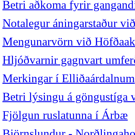
Betri aðkoma fyrir ganga
Notalegur áningarstaður vi
Mengunarvörn við Höfðaa
Hljóðvarnir gagnvart umfe
Merkingar í Elliðaárdalnum
Betri lýsingu á göngustíga 
Fjölgun ruslatunna í Árbæ
Björnslundur - Norðlingaho