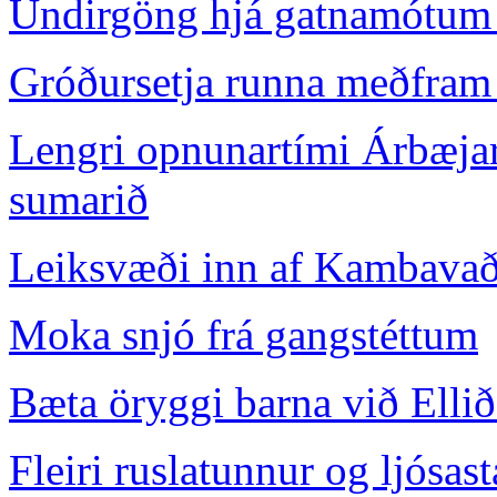
Undirgöng hjá gatnamótum 
Gróðursetja runna meðfram 
Lengri opnunartími Árbæjar
sumarið
Leiksvæði inn af Kambavaði
Moka snjó frá gangstéttum
Bæta öryggi barna við Ellið
Fleiri ruslatunnur og ljósas