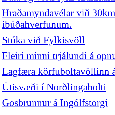
Hraðamyndavélar við 30km s
íbúðahverfunum.
Stúka við Fylkisvöll
Fleiri minni trjálundi á o
Lagfæra körfuboltavöllinn á
Útisvæði í Norðlingaholti
Gosbrunnur á Ingólfstorgi