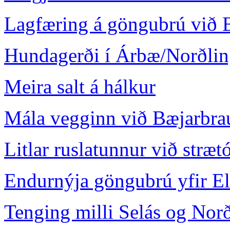
Lagfæring á göngubrú við B
Hundagerði í Árbæ/Norðlin
Meira salt á hálkur
Mála vegginn við Bæjarbra
Litlar ruslatunnur við stræt
Endurnýja göngubrú yfir El
Tenging milli Selás og Norð