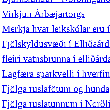
Virkjun Árbæjartorgs
Merkja hvar leikskólar eru 
Fjölskyldusvæði í Elliðaár
fleiri vatnsbrunna í elliðár
Lagfæra sparkvelli í hverfi
Fjölga ruslafötum og hunda
Fjölga ruslatunnum í Norðl