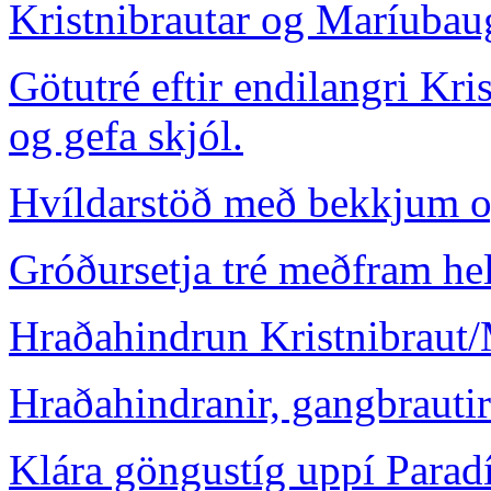
Kristnibrautar og Maríubau
Götutré eftir endilangri Kr
og gefa skjól.
Hvíldarstöð með bekkjum 
Gróðursetja tré meðfram he
Hraðahindrun Kristnibraut
Hraðahindranir, gangbrauti
Klára göngustíg uppí Paradí