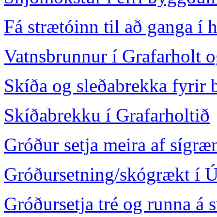
Fá strætóinn til að ganga í h
Vatnsbrunnur í Grafarholt o
Skíða og sleðabrekka fyrir 
Skíðabrekku í Grafarholtið
Gróður setja meira af sígræ
Gróðursetning/skógrækt í Ú
Gróðursetja tré og runna á 