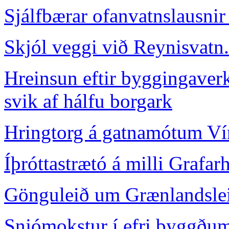
Sjálfbærar ofanvatnslausnir 
Skjól veggi við Reynisvatn.
Hreinsun eftir byggingaverkt
svik af hálfu borgark
Hringtorg á gatnamótum Vín
Íþróttastrætó á milli Grafar
Gönguleið um Grænlandsle
Snjómokstur í efri byggðum f