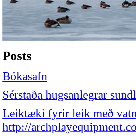
Posts
Bókasafn
Sérstaða hugsanlegrar sund
Leiktæki fyrir leik með vatn
http://archplayequipment.co