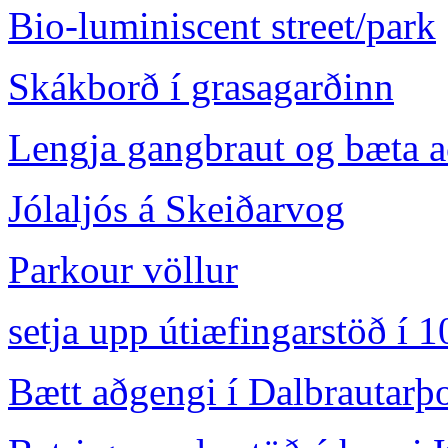
Bio-luminiscent street/park
Skákborð í grasagarðinn
Lengja gangbraut og bæta
Jólaljós á Skeiðarvog
Parkour völlur
setja upp útiæfingarstöð í 
Bætt aðgengi í Dalbrautarþ