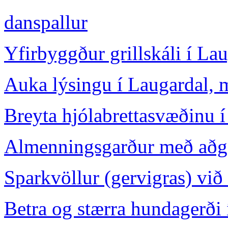
danspallur
Yfirbyggður grillskáli í L
Auka lýsingu í Laugardal, m
Breyta hjólabrettasvæðinu 
Almenningsgarður með aðgen
Sparkvöllur (gervigras) vi
Betra og stærra hundagerði