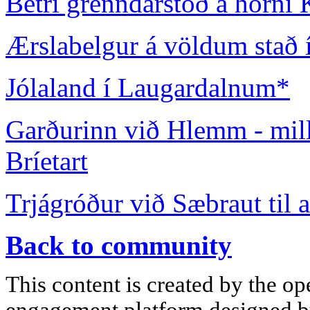
Betri grenndarstöð á horni
Ærslabelgur á völdum stað 
Jólaland í Laugardalnum*
Garðurinn við Hlemm - mill
Bríetart
Trjágróður við Sæbraut til 
Back to community
This content is created by the op
engagement platform designed by