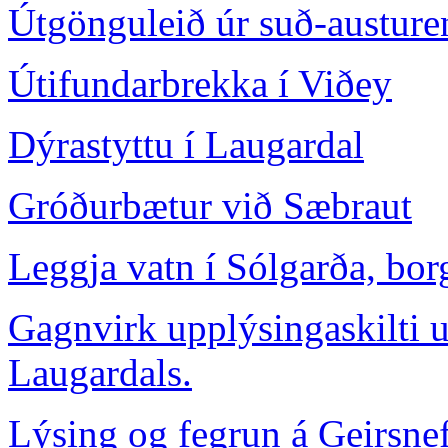
Útgönguleið úr suð-austure
Útifundarbrekka í Viðey
Dýrastyttu í Laugardal
Gróðurbætur við Sæbraut
Leggja vatn í Sólgarða, bor
Gagnvirk upplýsingaskilti 
Laugardals.
Lýsing og fegrun á Geirsnef