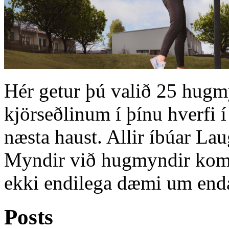
Hér getur þú valið 25 hugmy
kjörseðlinum í þínu hverfi 
næsta haust. Allir íbúar Laug
Myndir við hugmyndir kom
ekki endilega dæmi um enda
Posts