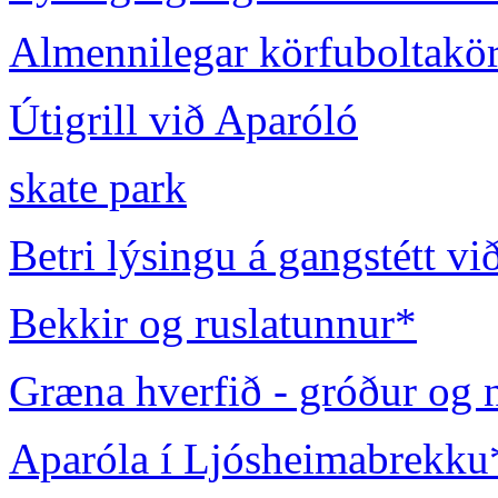
Almennilegar körfuboltakör
Útigrill við Aparóló
skate park
Betri lýsingu á gangstétt v
Bekkir og ruslatunnur*
Græna hverfið - gróður og n
Aparóla í Ljósheimabrekku