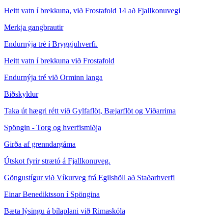
Heitt vatn í brekkuna, við Frostafold 14 að Fjallkonuvegi
Merkja gangbrautir
Endurnýja tré í Bryggjuhverfi.
Heitt vatn í brekkuna við Frostafold
Endurnýja tré við Orminn langa
Biðskyldur
Taka út hægri rétt við Gylfaflöt, Bæjarflöt og Viðarrima
Spöngin - Torg og hverfismiðja
Girða af grenndargáma
Útskot fyrir strætó á Fjallkonuveg.
Göngustígur við Víkurveg frá Egilshöll að Staðarhverfi
Einar Benediktsson í Spöngina
Bæta lýsingu á bílaplani við Rimaskóla