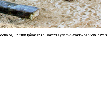
sröðun og úthlutun fjármagns til smærri nýframkvæmda- og viðhaldsver