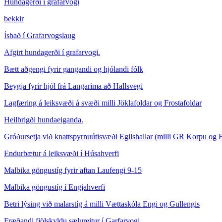
Hundagerði í grafarvogi
bekkir
Ísbað í Grafarvogslaug
Afgirt hundagerði í grafarvogi.
Bætt aðgengi fyrir gangandi og hjólandi fólk
Beygja fyrir hjól frá Langarima að Hallsvegi
Lagfæring á leiksvæði á svæði milli Jöklafoldar og Frostafoldar
Heilbrigði hundaeiganda.
Gróðursetja við knattspyrnuútisvæði Egilshallar (milli GR Korpu og E
Endurbætur á leiksvæði í Húsahverfi
Malbika göngustíg fyrir aftan Laufengi 9-15
Malbika göngustíg í Engjahverfi
Betri lýsing við malarstíg á milli Vættaskóla Engi og Gullengis
Fræðandi fjölskyldu sælureitur í Garfarvogi,