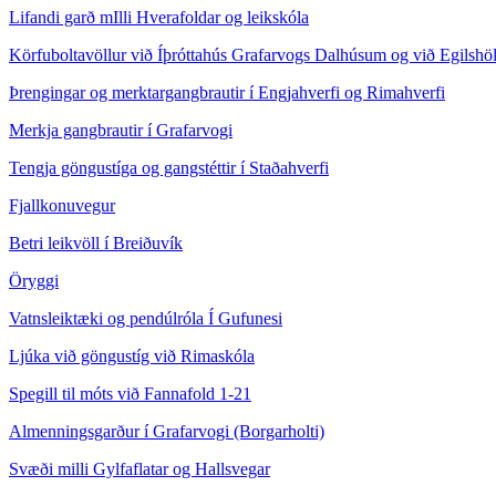
Lifandi garð mIlli Hverafoldar og leikskóla
Körfuboltavöllur við Íþróttahús Grafarvogs Dalhúsum og við Egilshöl
Þrengingar og merktargangbrautir í Engjahverfi og Rimahverfi
Merkja gangbrautir í Grafarvogi
Tengja göngustíga og gangstéttir í Staðahverfi
Fjallkonuvegur
Betri leikvöll í Breiðuvík
Öryggi
Vatnsleiktæki og pendúlróla Í Gufunesi
Ljúka við göngustíg við Rimaskóla
Spegill til móts við Fannafold 1-21
Almenningsgarður í Grafarvogi (Borgarholti)
Svæði milli Gylfaflatar og Hallsvegar