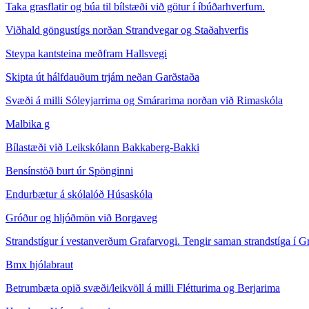
Taka grasflatir og búa til bílstæði við götur í íbúðarhverfum.
Viðhald göngustígs norðan Strandvegar og Staðahverfis
Steypa kantsteina meðfram Hallsvegi
Skipta út hálfdauðum trjám neðan Garðstaða
Svæði á milli Sóleyjarrima og Smárarima norðan við Rimaskóla
Malbika g
Bílastæði við Leikskólann Bakkaberg-Bakki
Bensínstöð burt úr Spönginni
Endurbætur á skólalóð Húsaskóla
Gróður og hljóðmön við Borgaveg
Strandstígur í vestanverðum Grafarvogi. Tengir saman strandstíga í G
Bmx hjólabraut
Betrumbæta opið svæði/leikvöll á milli Flétturima og Berjarima