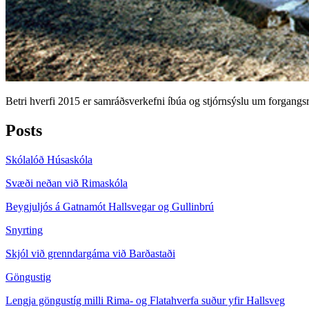
Betri hverfi 2015 er samráðsverkefni íbúa og stjórnsýslu um forgang
Posts
Skólalóð Húsaskóla
Svæði neðan við Rimaskóla
Beygjuljós á Gatnamót Hallsvegar og Gullinbrú
Snyrting
Skjól við grenndargáma við Barðastaði
Göngustig
Lengja göngustíg milli Rima- og Flatahverfa suður yfir Hallsveg